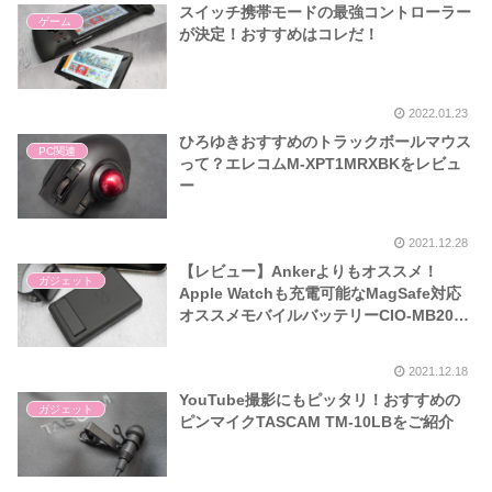
スイッチ携帯モードの最強コントローラー
ゲーム
が決定！おすすめはコレだ！
2022.01.23
ひろゆきおすすめのトラックボールマウス
PC関連
って？エレコムM-XPT1MRXBKをレビュ
ー
2021.12.28
【レビュー】Ankerよりもオススメ！
ガジェット
Apple Watchも充電可能なMagSafe対応
オススメモバイルバッテリーCIO-MB20W-
5000-MAS
2021.12.18
YouTube撮影にもピッタリ！おすすめの
ガジェット
ピンマイクTASCAM TM-10LBをご紹介