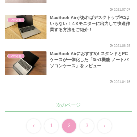
2021.07.07
MacBook AirがあればデスクトップPCは
PC関連
いらない！４Kモニターに出力して快適作
業する方法をご紹介！
2021.06.25
MacBook Airにおすすめ! スタンドとPC
PC関連
ケースが一体化した「3in1機能 ノートパ
ソコンケース」をレビュー
2021.04.15
次のページ
前
次
1
2
3