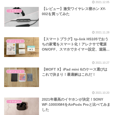
2021.12.05
【レビュー】激安ワイヤレス寝ホン XY-
イヤホン
002を買ってみた
2021.11.28
【スマートプラグ】tp-link HS105でおう
ガジェット
ちの家電をスマート化！アレクサで電源
ON/OFF、スマホでタイマー設定、遠隔で
の電源操作が可能に！使い方をご紹介
2021.10.27
【MOFT X】iPad mini 6のケース選びは
ガジェット
これで決まり！最適解はこれだ！
2021.10.20
2021年最高のイヤホンが決定！SONY
イヤホン
WF-1000XM4をAirPods Proと比べてみま
した