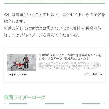
今回は前編ということでビルド、エグゼイドからの刺客を
紹介します。
可動に関しては食玩とは思えないほどで劇中を再現可能！
詳しくは以前のブログを読んでくださいな。
SHODO仮面ライダーの魅力を徹底紹介！これは
もう小さなアーツ（S.H.Figurts）だ！
みなさんはコレクションするのは好きですか？ 今回は管
理人が発売からずっと集めている大好きなSHODO仮面ラ
イダーについて徹底紹介していきます。 まだ触ったこと
がないというそこのアナタ！ コスパ最高でガシガシ遊べ
2021.03.16
hopilog.com
るSHODOシリーズをぜひ手に取ってみてください。 食玩
の概念が変わりますよ。
仮面ライダーローグ