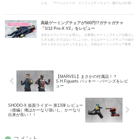
にも、「アベンジャーズ インフィニティウォー」版のものが発売
されていましたが、どのくらい進化しているのかも気になるところ
です！
高級ゲーミングチェアが500円!?ガチャガチャ
ガチャガチャ
「1/12 Pro-X V2」をレビュー
去年からテレワークを導入し、仕事用にゲーミングチェアを購入し
た方も多いのではないでしょうか。そんなゲーミングチェアの波が
ガチャガチャにもやってきました。今回はゲーミングチェア業界ト
ップブランドとのコラボフィギュアをレビューしていきたいと思い
ます。
【MARVEL】まさかの付属品！？
S.H.Figuarts バッキー・バーンズをレビ
ュー
SHODO-X 仮面ライダー 第13弾 レビュー
（後編）俺はかーなり強いし、かーなり
出来が良い！！
コメント