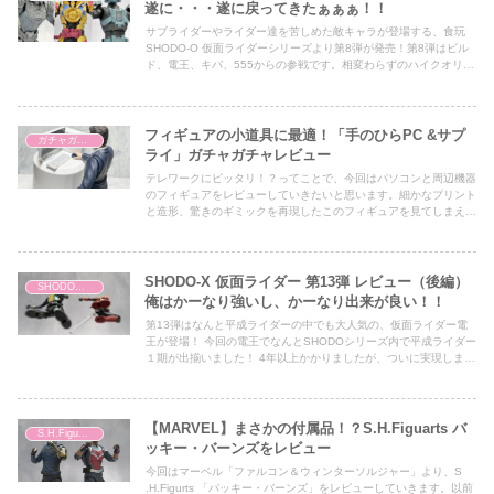
遂に・・・遂に戻ってきたぁぁぁ！！
サブライダーやライダー達を苦しめた敵キャラが登場する、食玩
SHODO-O 仮面ライダーシリーズより第8弾が発売！第8弾はビル
ド、電王、キバ、555からの参戦です。相変わらずのハイクオリテ
ィな食玩になっており、要チェックな内容になっています。
フィギュアの小道具に最適！「手のひらPC &サプ
ガチャガチャ
ライ」ガチャガチャレビュー
テレワークにピッタリ！？ってことで、今回はパソコンと周辺機器
のフィギュアをレビューしていきたいと思います。細かなプリント
と造形、驚きのギミックを再現したこのフィギュアを見てしまえ
ば、物欲が止まらなくなること間違いなしです！
SHODO-X 仮面ライダー 第13弾 レビュー（後編）
SHODO仮面ライダー
俺はかーなり強いし、かーなり出来が良い！！
第13弾はなんと平成ライダーの中でも大人気の、仮面ライダー電
王が登場！ 今回の電王でなんとSHODOシリーズ内で平成ライダー
１期が出揃いました！ 4年以上かかりましたが、ついに実現しまし
た（泣） それでは早速レビューしていきましょう！
【MARVEL】まさかの付属品！？S.H.Figuarts バ
S.H.Figuarts
ッキー・バーンズをレビュー
今回はマーベル「ファルコン＆ウィンターソルジャー」より、S
.H.Figurts 「バッキー・バーンズ」をレビューしていきます。以前