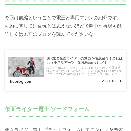
今回は前編ということで電王と専用マシンの紹介です。
可動に関しては食玩とは思えないほどで劇中を再現可能！
詳しくは以前のブログを読んでくださいな。
SHODO仮面ライダーの魅力を徹底紹介！これは
もう小さなアーツ（S.H.Figurts）だ！
みなさんはコレクションするのは好きですか？ 今回は管
理人が発売からずっと集めている大好きなSHODO仮面ラ
イダーについて徹底紹介していきます。 まだ触ったこと
がないというそこのアナタ！ コスパ最高でガシガシ遊べ
2021.03.16
hopilog.com
るSHODOシリーズをぜひ手に取ってみてください。 食玩
の概念が変わりますよ。
仮面ライダー電王 ソードフォーム
仮面ライダー電王 プラットフォームにモモタロスが憑依